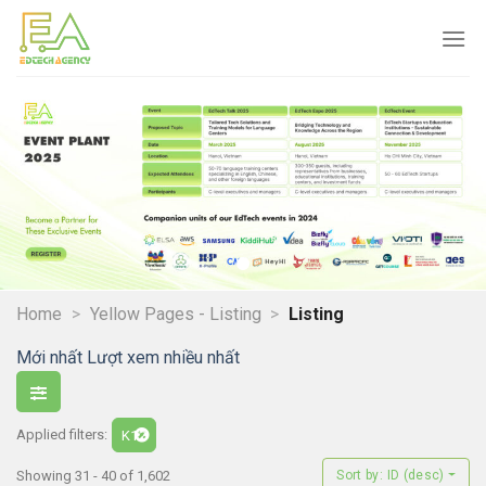
Skip
to
content
Home
>
Yellow Pages - Listing
>
Listing
Mới nhất
Lượt xem nhiều nhất
Applied filters:
K12
Showing 31 - 40 of 1,602
Sort by: ID (desc)