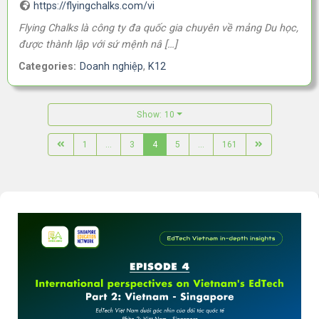
https://flyingchalks.com/vi
Flying Chalks là công ty đa quốc gia chuyên về mảng Du học,
được thành lập với sứ mệnh nâ […]
Categories:
Doanh nghiệp
,
K12
Show: 10
1
...
3
4
5
...
161