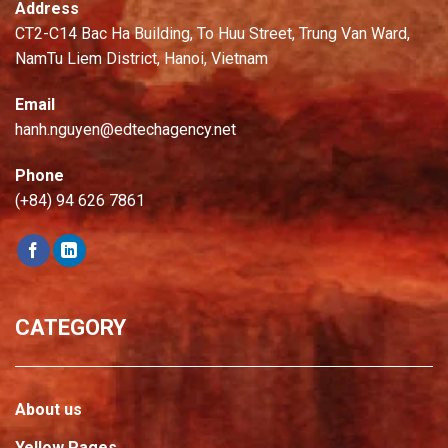
Address
CT2-C14 Bac Ha Building, To Huu Street, Trung Van Ward,
NamTu Liem District, Hanoi, Vietnam
Email
hanh.nguyen@edtechagency.net
Phone
(+84) 94 626 7861
CATEGORY
About us
Yellow Pages