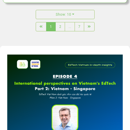
Show: 10
1
2
...
7