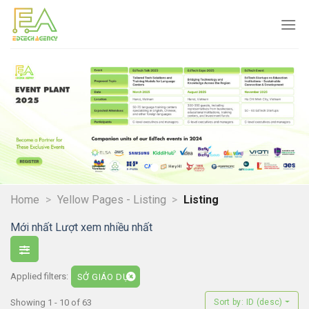
Skip
to
content
Home
>
Yellow Pages - Listing
>
Listing
Mới nhất
Lượt xem nhiều nhất
Applied filters:
SỞ GIÁO DỤC
Showing 1 - 10 of 63
Sort by: ID (desc)