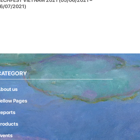
ECHFEST VIETNAM 2021 (05/06/2021 –
6/07/2021)
CATEGORY
bout us
ellow Pages
eports
roducts
vents