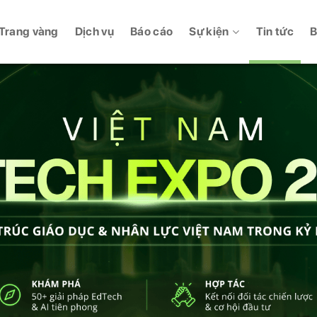
Trang vàng
Dịch vụ
Báo cáo
Sự kiện
Tin tức
B