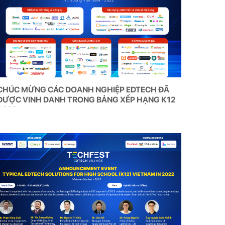
CHÚC MỪNG CÁC DOANH NGHIỆP EDTECH ĐÃ
ĐƯỢC VINH DANH TRONG BẢNG XẾP HẠNG K12
2022