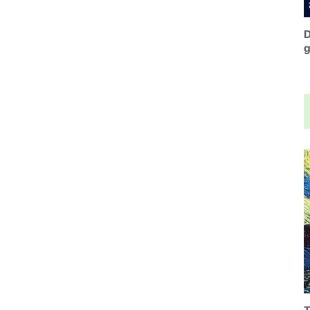
D
g
c