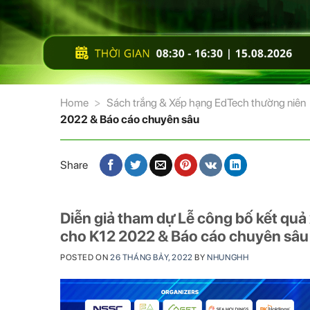
Home
>
Sách trắng & Xếp hạng EdTech thường niên
2022 & Báo cáo chuyên sâu
Share
Diễn giả tham dự Lễ công bố kết quả 
cho K12 2022 & Báo cáo chuyên sâu
POSTED ON
26 THÁNG BẢY, 2022
BY
NHUNGHH