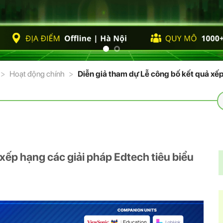
>
Hoạt động chính
>
Diễn giả tham dự Lễ công bố kết quả xếp
T
k
xếp hạng các giải pháp Edtech tiêu biểu