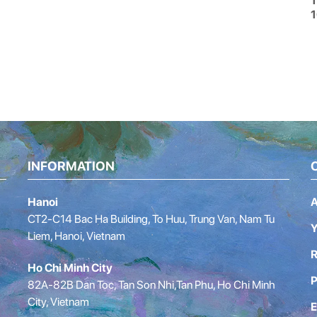
T
1
INFORMATION
Hanoi
A
CT2-C14 Bac Ha Building, To Huu, Trung Van, Nam Tu
Y
Liem, Hanoi, Vietnam
R
Ho Chi Minh City
P
82A-82B Dan Toc, Tan Son Nhi,Tan Phu, Ho Chi Minh
City, Vietnam
E