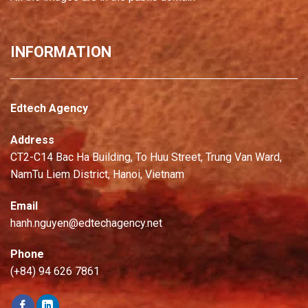
INFORMATION
Edtech Agency
Address
CT2-C14 Bac Ha Building, To Huu Street, Trung Van Ward,
NamTu Liem District, Hanoi, Vietnam
Email
hanh.nguyen@edtechagency.net
Phone
(+84) 94 626 7861