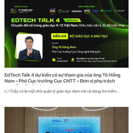
EdTech Talk 4 dự kiến có sự tham gia của ông Tô Hồng
Nam – Phó Cục trưởng Cục CNTT – Đơn vị phụ trách
chuyển đổi số, Bộ GD&ĐT
👉Thầy cô là một nhà quản lý giáo dục đam mê và đang tìm kiếm...