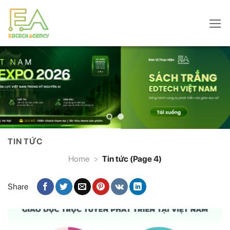
Skip
to
content
TIN TỨC
Home
>
Tin tức (Page 4)
Share