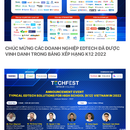
CHÚC MỪNG CÁC DOANH NGHIỆP EDTECH ĐÃ ĐƯỢC
VINH DANH TRONG BẢNG XẾP HẠNG K12 2022