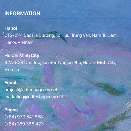
INFORMATION
Hanoi
CT2-C14 Bac Ha Building, To Huu, Trung Van, Nam Tu Liem,
Hanoi, Vietnam
Ho Chi Minh City
82A-82B Dan Toc, Tan Son Nhi,Tan Phu, Ho Chi Minh City,
Vietnam
Email
project@edtechagency.net
marketing@edtechagency.net
Phone
(+84) 979 541 558
(+84) 359 388 423