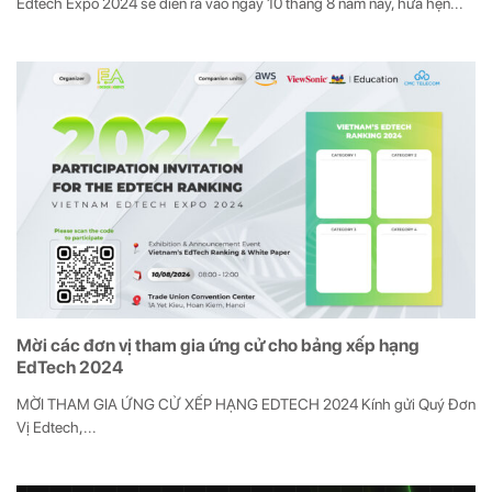
Edtech Expo 2024 sẽ diễn ra vào ngày 10 tháng 8 năm nay, hứa hẹn...
Mời các đơn vị tham gia ứng cử cho bảng xếp hạng
EdTech 2024
MỜI THAM GIA ỨNG CỬ XẾP HẠNG EDTECH 2024 Kính gửi Quý Đơn
Vị Edtech,...