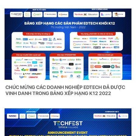
CHÚC MỪNG CÁC DOANH NGHIỆP EDTECH ĐÃ ĐƯỢC
VINH DANH TRONG BẢNG XẾP HẠNG K12 2022