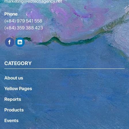
marketing@edtechagency.net
Phone
(+84) 979 541 558
(+84) 359 388 423
CATEGORY
About us
Yellow Pages
Reports
Products
Events