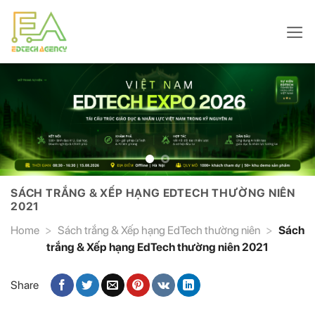
Skip
to
content
SÁCH TRẮNG & XẾP HẠNG EDTECH THƯỜNG NIÊN
2021
Home
>
Sách trắng & Xếp hạng EdTech thường niên
>
Sách
trắng & Xếp hạng EdTech thường niên 2021
Share