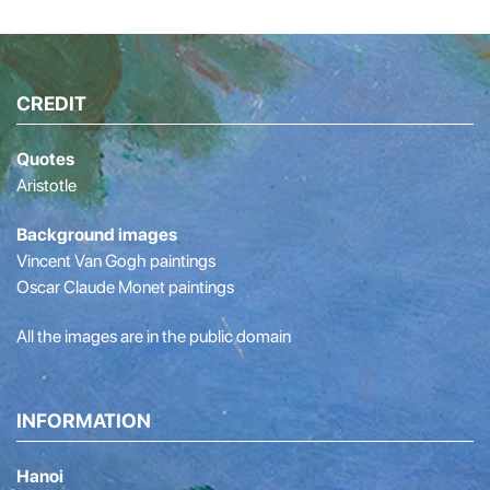
CREDIT
Quotes
Aristotle
Background images
Vincent Van Gogh paintings
Oscar Claude Monet paintings
All the images are in the public domain
INFORMATION
Hanoi