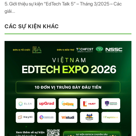
5. Giới thiệu sự kiện “EdTech Talk 5” – Tháng 3/2025 – Các
giải...
CÁC SỰ KIỆN KHÁC