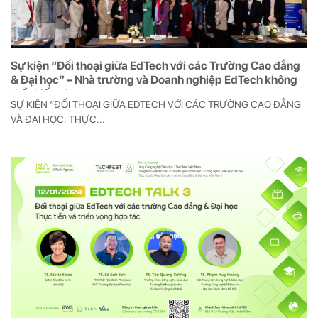
Sự kiện “Đối thoại giữa EdTech với các Trường Cao đẳng
& Đại học” – Nhà trường và Doanh nghiệp EdTech không
thể thiếu nhau
SỰ KIỆN “ĐỐI THOẠI GIỮA EDTECH VỚI CÁC TRƯỜNG CAO ĐẲNG
VÀ ĐẠI HỌC: THỰC...