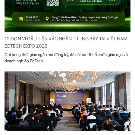
10 ĐƠN VỊ ĐẦU TIÊN XÁC NHẬN TRƯNG BÀY TẠI VIỆT NAM
EDTECH EXPO 2026
Chỉ trong thời gian ngắn mở đăng ký, đã có hơn 10 tổ chức giáo dục và
doanh nghiệp EdTech...