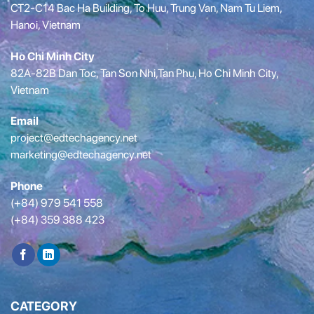
CT2-C14 Bac Ha Building, To Huu, Trung Van, Nam Tu Liem,
Hanoi, Vietnam
Ho Chi Minh City
82A-82B Dan Toc, Tan Son Nhi,Tan Phu, Ho Chi Minh City,
Vietnam
Email
project@edtechagency.net
marketing@edtechagency.net
Phone
(+84) 979 541 558
(+84) 359 388 423
CATEGORY