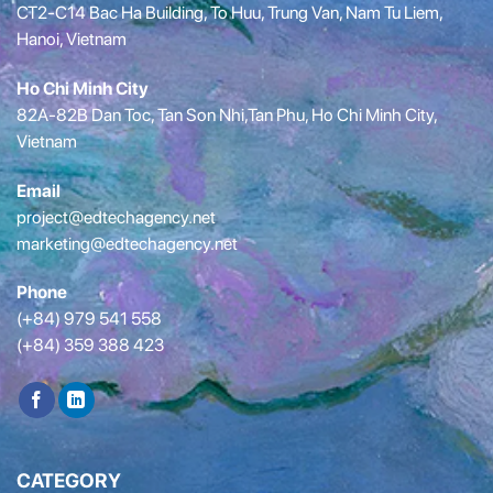
CT2-C14 Bac Ha Building, To Huu, Trung Van, Nam Tu Liem,
Hanoi, Vietnam
Ho Chi Minh City
82A-82B Dan Toc, Tan Son Nhi,Tan Phu, Ho Chi Minh City,
Vietnam
Email
project@edtechagency.net
marketing@edtechagency.net
Phone
(+84) 979 541 558
(+84) 359 388 423
CATEGORY