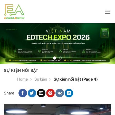
Skip
to
content
SỰ KIỆN NỔI BẬT
Home
>
Sự kiện
>
Sự kiện nổi bật (Page 4)
Share