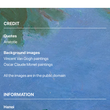
CREDIT
Quotes
Aristotle
Background images
Vincent Van Gogh paintings
Oscar Claude Monet paintings
All the images are in the public domain
INFORMATION
Hanoi