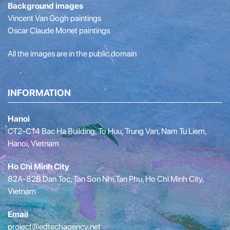
Background images
Vincent Van Gogh paintings
Oscar Claude Monet paintings
All the images are in the public domain
INFORMATION
Hanoi
CT2-C14 Bac Ha Building, To Huu, Trung Van, Nam Tu Liem,
Hanoi, Vietnam
Ho Chi Minh City
82A-82B Dan Toc, Tan Son Nhi,Tan Phu, Ho Chi Minh City,
Vietnam
Email
project@edtechagency.net