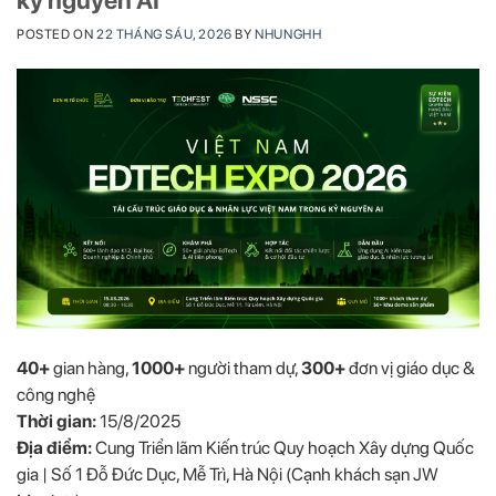
kỷ nguyên AI
POSTED ON
22 THÁNG SÁU, 2026
BY
NHUNGHH
40+
gian hàng,
1000+
người tham dự,
300+
đơn vị giáo dục &
công nghệ
Thời gian:
15/8/2025
Địa điểm:
Cung Triển lãm Kiến trúc Quy hoạch Xây dựng Quốc
gia | Số 1 Đỗ Đức Dục, Mễ Trì, Hà Nội (Cạnh khách sạn JW