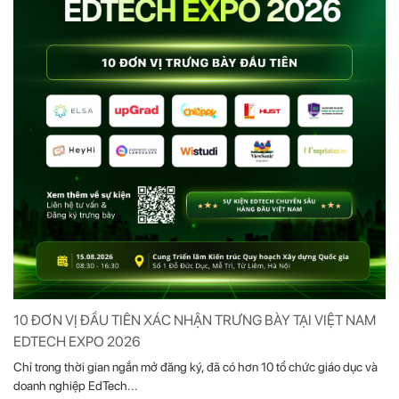
10 ĐƠN VỊ ĐẦU TIÊN XÁC NHẬN TRƯNG BÀY TẠI VIỆT NAM
EDTECH EXPO 2026
Chỉ trong thời gian ngắn mở đăng ký, đã có hơn 10 tổ chức giáo dục và
doanh nghiệp EdTech...