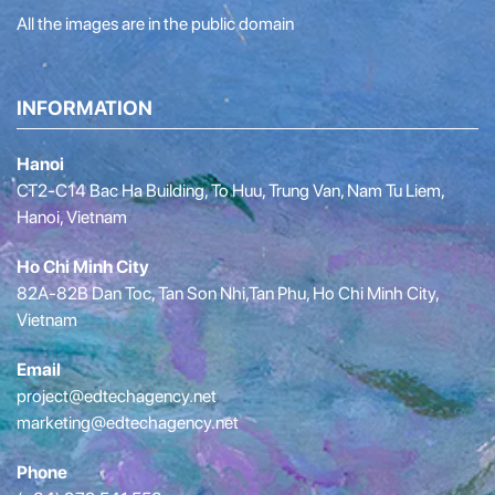
All the images are in the public domain
INFORMATION
Hanoi
CT2-C14 Bac Ha Building, To Huu, Trung Van, Nam Tu Liem,
Hanoi, Vietnam
Ho Chi Minh City
82A-82B Dan Toc, Tan Son Nhi,Tan Phu, Ho Chi Minh City,
Vietnam
Email
project@edtechagency.net
marketing@edtechagency.net
Phone