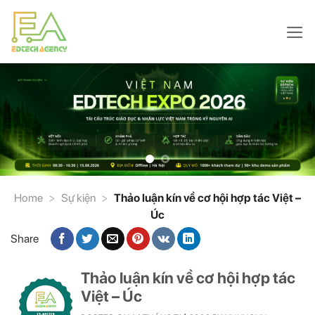
Skip
to
content
Home
>
Sự kiện
>
Thảo luận kín về cơ hội hợp tác Việt –
Úc
Share
Thảo luận kín về cơ hội hợp tác
Việt – Úc