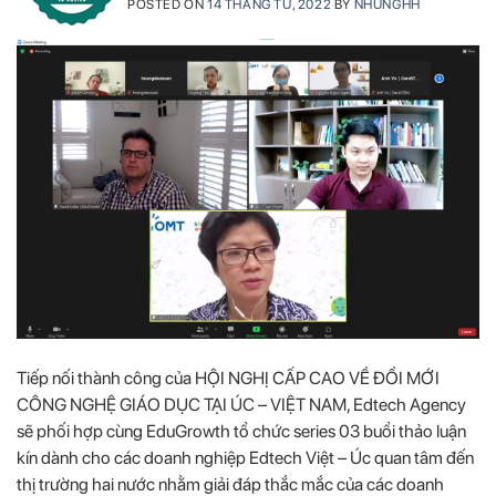
POSTED ON
14 THÁNG TƯ, 2022
BY
NHUNGHH
Tiếp nối thành công của HỘI NGHỊ CẤP CAO VỀ ĐỔI MỚI
CÔNG NGHỆ GIÁO DỤC TẠI ÚC – VIỆT NAM, Edtech Agency
sẽ phối hợp cùng EduGrowth tổ chức series 03 buổi thảo luận
kín dành cho các doanh nghiệp Edtech Việt – Úc quan tâm đến
thị trường hai nước nhằm giải đáp thắc mắc của các doanh