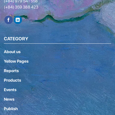
(+84) 979 541 558
(+84) 359 388 423
CATEGORY
About us
Yellow Pages
Reports
Products
Events
News
Publish