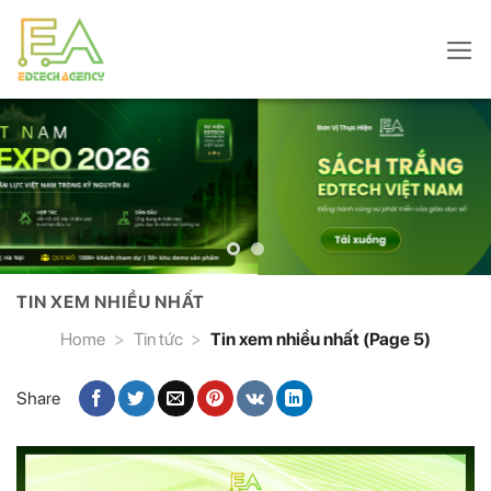
Skip
to
content
TIN XEM NHIỀU NHẤT
Home
>
Tin tức
>
Tin xem nhiều nhất (Page 5)
Share