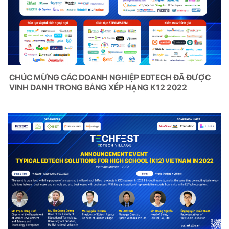
CHÚC MỪNG CÁC DOANH NGHIỆP EDTECH ĐÃ ĐƯỢC
VINH DANH TRONG BẢNG XẾP HẠNG K12 2022