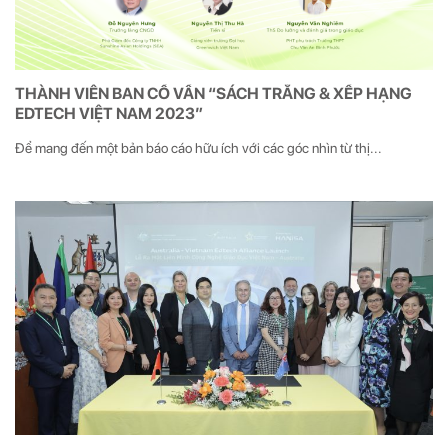
THÀNH VIÊN BAN CỐ VẤN “SÁCH TRẮNG & XẾP HẠNG
EDTECH VIỆT NAM 2023”
Để mang đến một bản báo cáo hữu ích với các góc nhìn từ thị...