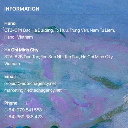
INFORMATION
Hanoi
CT2-C14 Bac Ha Building, To Huu, Trung Van, Nam Tu Liem,
Hanoi, Vietnam
Ho Chi Minh City
82A-82B Dan Toc, Tan Son Nhi,Tan Phu, Ho Chi Minh City,
Vietnam
Email
project@edtechagency.net
marketing@edtechagency.net
Phone
(+84) 979 541 558
(+84) 359 388 423