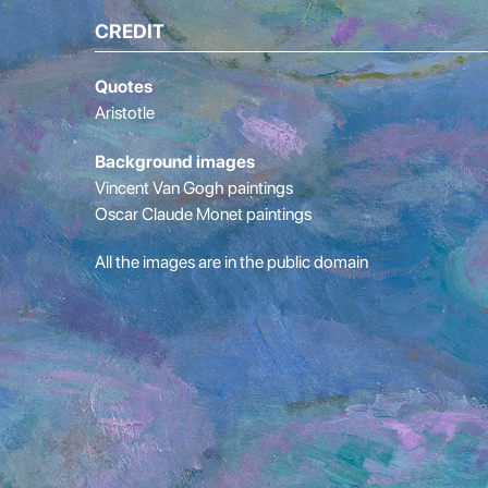
CREDIT
Quotes
Aristotle
Background images
Vincent Van Gogh paintings
Oscar Claude Monet paintings
All the images are in the public domain