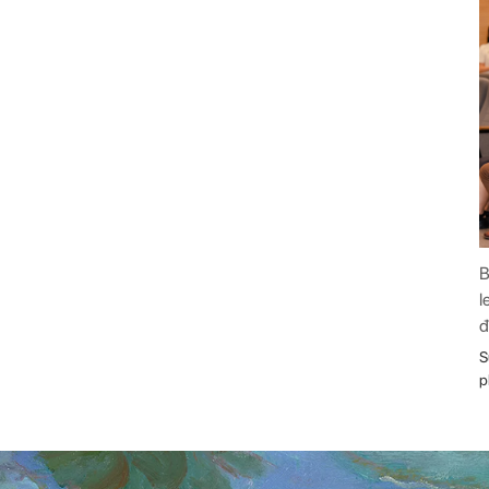
B
l
đ
S
p