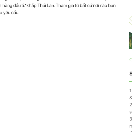
ch hàng đầu từ khắp Thái Lan. Tham gia từ bất cứ nơi nào bạn
o yêu cầu.
C
1
&
2
s
3
m