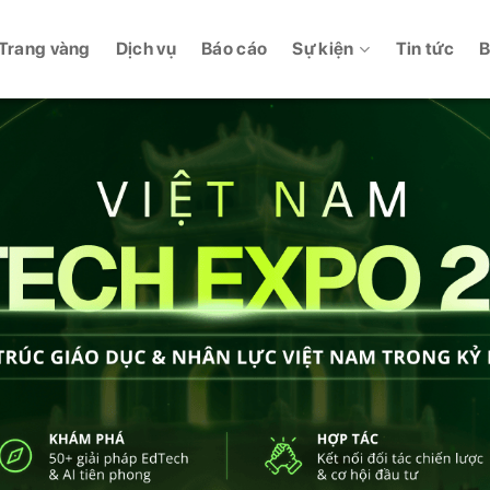
Trang vàng
Dịch vụ
Báo cáo
Sự kiện
Tin tức
B