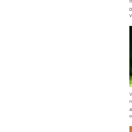
t
D
V
V
n
4
c