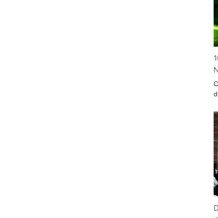
1
N
C
d
D