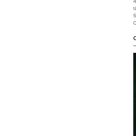
4
t
5
C