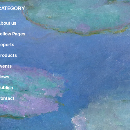
CATEGORY
bout us
ellow Pages
eports
roducts
vents
News
ublish
ontact