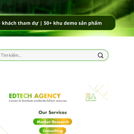
ìm
iếm: