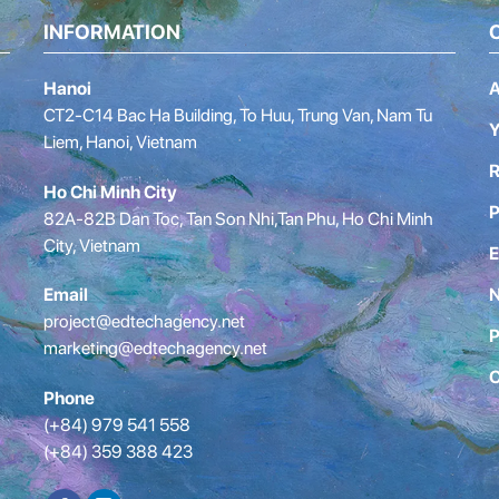
INFORMATION
Hanoi
A
CT2-C14 Bac Ha Building, To Huu, Trung Van, Nam Tu
Y
Liem, Hanoi, Vietnam
R
Ho Chi Minh City
P
82A-82B Dan Toc, Tan Son Nhi,Tan Phu, Ho Chi Minh
City, Vietnam
E
Email
project@edtechagency.net
P
marketing@edtechagency.net
C
Phone
(+84) 979 541 558
(+84) 359 388 423