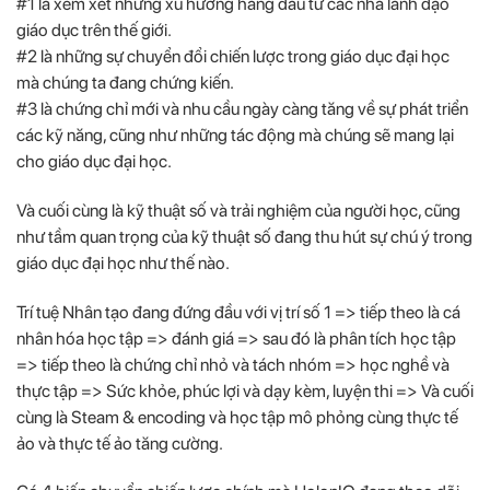
#1 là xem xét những xu hướng hàng đầu từ các nhà lãnh đạo
giáo dục trên thế giới.
#2 là những sự chuyển đổi chiến lược trong giáo dục đại học
mà chúng ta đang chứng kiến.
#3 là chứng chỉ mới và nhu cầu ngày càng tăng về sự phát triển
các kỹ năng, cũng như những tác động mà chúng sẽ mang lại
cho giáo dục đại học.
Và cuối cùng là kỹ thuật số và trải nghiệm của người học, cũng
như tầm quan trọng của kỹ thuật số đang thu hút sự chú ý trong
giáo dục đại học như thế nào.
Trí tuệ Nhân tạo đang đứng đầu với vị trí số 1 => tiếp theo là cá
nhân hóa học tập => đánh giá => sau đó là phân tích học tập
=> tiếp theo là chứng chỉ nhỏ và tách nhóm => học nghề và
thực tập => Sức khỏe, phúc lợi và dạy kèm, luyện thi => Và cuối
cùng là Steam & encoding và học tập mô phỏng cùng thực tế
ảo và thực tế ảo tăng cường.