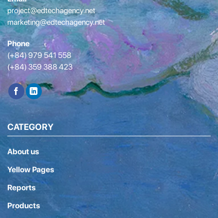
project@edtechagency.net
marketing@edtechagency.net
Phone
(+84) 979 541 558
(+84) 359 388 423
CATEGORY
About us
Yellow Pages
Reports
Products