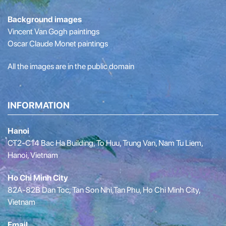
Background images
Vincent Van Gogh paintings
Oscar Claude Monet paintings
All the images are in the public domain
INFORMATION
Hanoi
CT2-C14 Bac Ha Building, To Huu, Trung Van, Nam Tu Liem,
Hanoi, Vietnam
Ho Chi Minh City
82A-82B Dan Toc, Tan Son Nhi,Tan Phu, Ho Chi Minh City,
Vietnam
Email