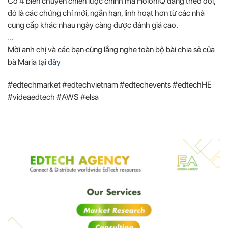
Có 4 biến chuyển chiến lược chính mà HolonIQ đang theo dõi,
đó là các chứng chỉ mới, ngắn hạn, linh hoạt hơn từ các nhà
cung cấp khác nhau ngày càng được đánh giá cao.
…
Mời anh chị và các bạn cùng lắng nghe toàn bộ bài chia sẻ của
bà Maria
tại đây
#edtechmarket #edtechvietnam #edtechevents #edtechHE
#videaedtech #AWS #elsa