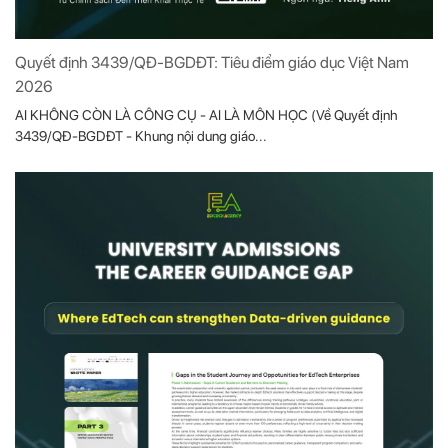
Quyết định 3439/QĐ-BGDĐT: Tiêu điểm giáo dục Việt Nam
2026
AI KHÔNG CÒN LÀ CÔNG CỤ - AI LÀ MÔN HỌC (Về Quyết định
3439/QĐ-BGDĐT - Khung nội dung giáo...