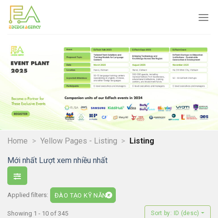
Skip
to
content
Home
>
Yellow Pages - Listing
>
Listing
Mới nhất
Lượt xem nhiều nhất
Applied filters:
ĐÀO TẠO KỸ NĂNG
Showing 1 - 10 of 345
Sort by: ID (desc)