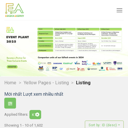
Skip
to
content
Home
>
Yellow Pages - Listing
>
Listing
Mới nhất
Lượt xem nhiều nhất
Applied filters:
K12
Showing 1 - 10 of 1,602
Sort by: ID (desc)