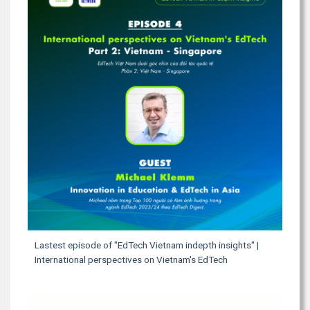
Lastest episode of "EdTech Vietnam indepth insights" |
International perspectives on Vietnam's EdTech