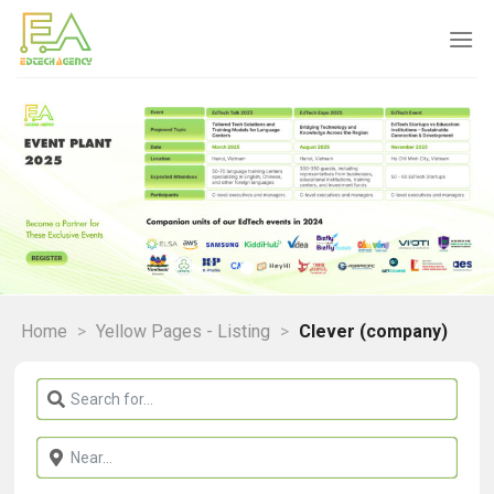
Skip
to
content
Home
>
Yellow Pages - Listing
>
Clever (company)