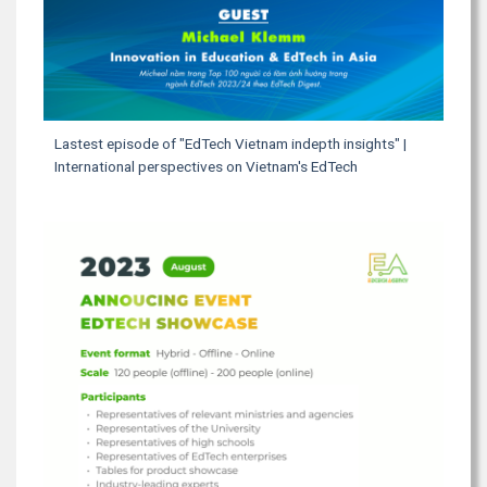
Lastest episode of "EdTech Vietnam indepth insights" |
International perspectives on Vietnam's EdTech