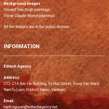
Background images
Vincent Van Gogh paintings
Oscar Claude Monet paintings
All the images are in the public domain
INFORMATION
Edtech Agency
Address
CT2-C14 Bac Ha Building, To Huu Street, Trung Van Ward,
NamTu Liem District, Hanoi, Vietnam
Email
hanh.nguyen@edtechagency.net