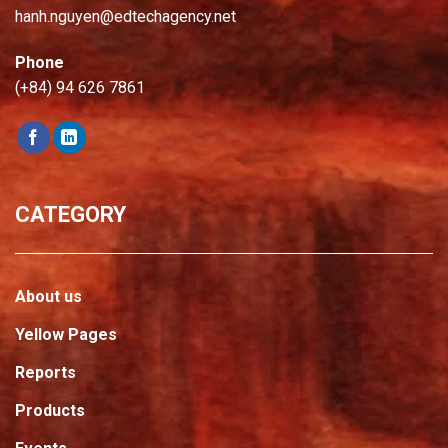
hanh.nguyen@edtechagency.net
Phone
(+84) 94 626 7861
CATEGORY
About us
Yellow Pages
Reports
Products