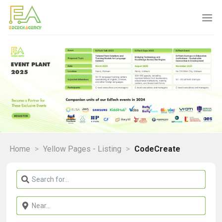
Skip
to
content
Home
>
Yellow Pages - Listing
>
CodeCreate