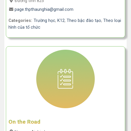
Đường tỉnh 825
page.thpthaunghia@gmail.com
Categories:
Trường học
,
K12
,
Theo bậc đào tạo
,
Theo loại
hình của tổ chức
On the Road