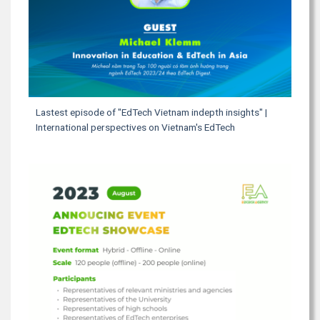
Lastest episode of "EdTech Vietnam indepth insights" |
International perspectives on Vietnam's EdTech