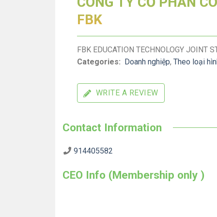
CÔNG TY CỔ PHẦN CÔ
FBK
FBK EDUCATION TECHNOLOGY JOINT 
Categories:
Doanh nghiệp
,
Theo loại hì
WRITE A REVIEW
Contact Information
914405582
CEO Info (Membership only )