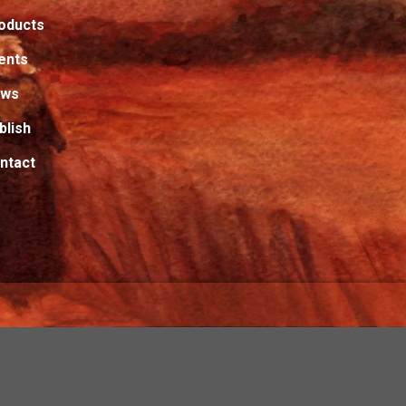
oducts
ents
ews
blish
ntact