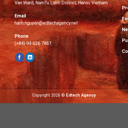
Van Ward, NamTu Liem District, Hanoi, Vietnam
Pr
Email
Ev
hanh.nguyen@edtechagency.net
N
Phone
Pu
(+84) 94 626 7861
Co
Copyright 2026 ©
Edtech Agency