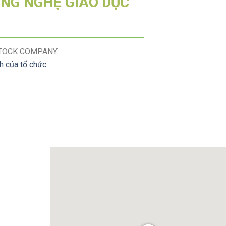
NG NGHỆ GIÁO DỤC
STOCK COMPANY
nh của tổ chức