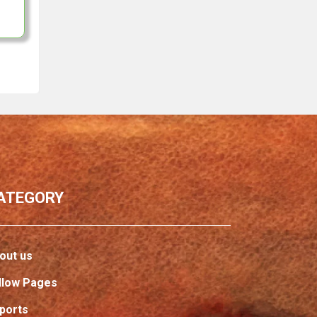
ATEGORY
out us
llow Pages
ports