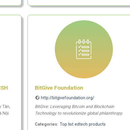
ISH
BitGive Foundation
http://bitgivefoundation.org/
 Tân,
BitGive: Leveraging Bitcoin and Blockchain
à Nội
Technology to revolutionize global philanthropy.
Categories:
Top list edtech products