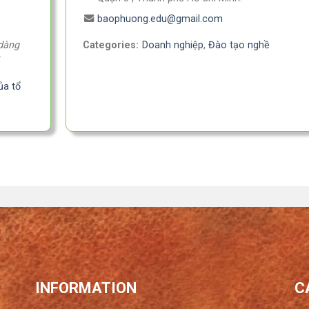
baophuong.edu@gmail.com
 dàng
Categories:
Doanh nghiệp
,
Đào tạo nghề
ủa tổ
INFORMATION
C