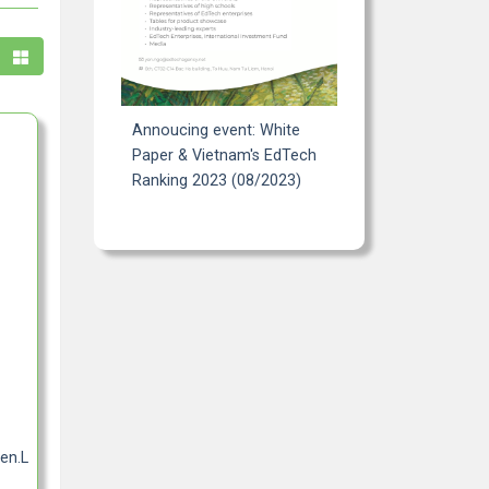
Annoucing event: White
Paper & Vietnam's EdTech
Ranking 2023 (08/2023)
ien.LongKhanh.DongNai/