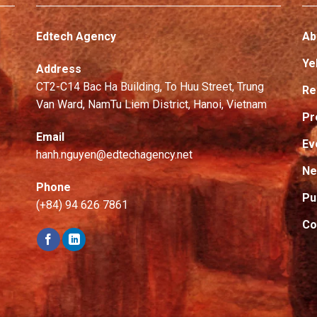
Edtech Agency
Ab
Ye
Address
CT2-C14 Bac Ha Building, To Huu Street, Trung
Re
Van Ward, NamTu Liem District, Hanoi, Vietnam
Pr
Email
Ev
hanh.nguyen@edtechagency.net
N
Phone
Pu
(+84) 94 626 7861
Co