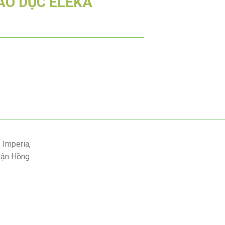
ÁO DỤC ELEKA
 Imperia,
uận Hồng