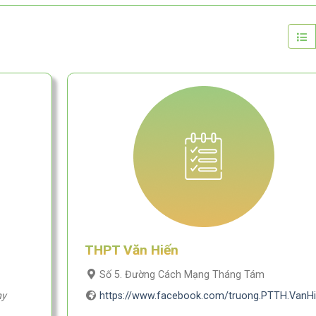
THPT Văn Hiến
Số 5. Đường Cách Mạng Tháng Tám
ny
https://www.facebook.com/truong.PTTH.VanH