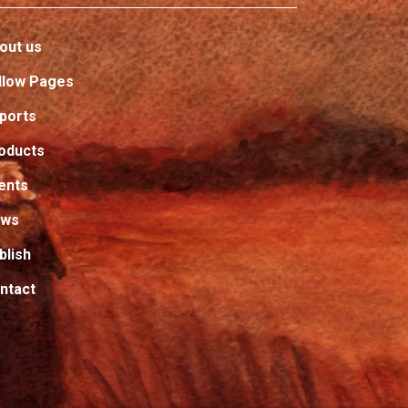
out us
llow Pages
ports
oducts
ents
ews
blish
ntact