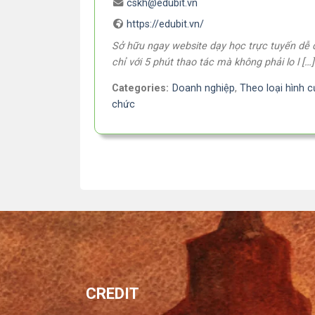
cskh@edubit.vn
https://edubit.vn/
Sở hữu ngay website dạy học trực tuyến dễ
chỉ với 5 phút thao tác mà không phải lo l […]
Categories:
Doanh nghiệp
,
Theo loại hình c
chức
CREDIT