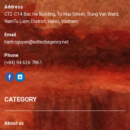
Address
CT2-C14 Bac Ha Building, To Huu Street, Trung Van Ward,
NamTu Liem District, Hanoi, Vietnam
Email
hanh.nguyen@edtechagency.net
Phone
(+84) 94 626 7861
CATEGORY
About us