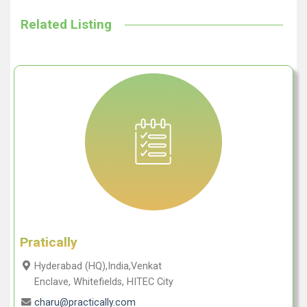
Related Listing
Pratically
Hyderabad (HQ),India,Venkat
Enclave, Whitefields, HITEC City
charu@practically.com