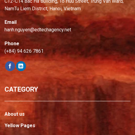
CT2-C14 Bac Ha Building, To Huu Street, Trung Van Ward,
NamTu Liem District, Hanoi, Vietnam
Email
hanh.nguyen@edtechagency.net
Phone
(+84) 94 626 7861
CATEGORY
About us
Yellow Pages