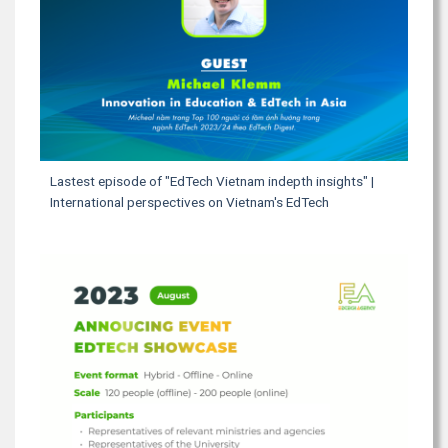
Lastest episode of "EdTech Vietnam indepth insights" |
International perspectives on Vietnam's EdTech