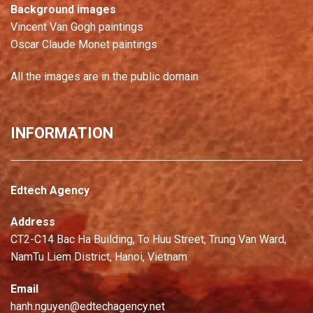
Background images
Vincent Van Gogh paintings
Oscar Claude Monet paintings
All the images are in the public domain
INFORMATION
Edtech Agency
Address
CT2-C14 Bac Ha Building, To Huu Street, Trung Van Ward,
NamTu Liem District, Hanoi, Vietnam
Email
hanh.nguyen@edtechagency.net