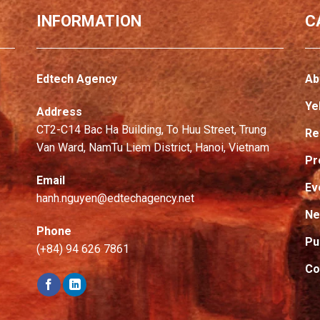
INFORMATION
C
Edtech Agency
Ab
Ye
Address
CT2-C14 Bac Ha Building, To Huu Street, Trung
Re
Van Ward, NamTu Liem District, Hanoi, Vietnam
Pr
Email
Ev
hanh.nguyen@edtechagency.net
N
Phone
Pu
(+84) 94 626 7861
Co