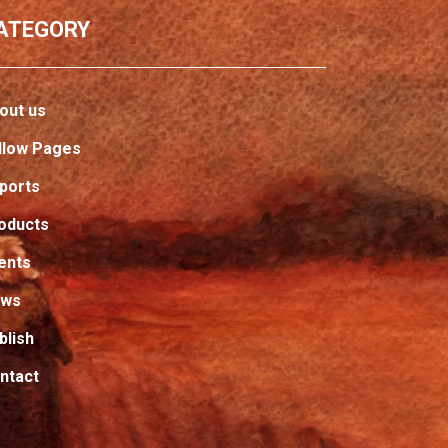
ATEGORY
out us
llow Pages
ports
oducts
ents
ews
blish
ntact