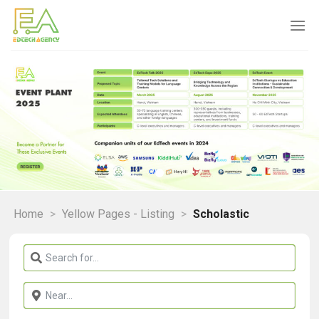
Skip
to
content
Home
>
Yellow Pages - Listing
>
Scholastic