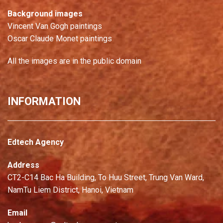
Background images
Vincent Van Gogh paintings
Oscar Claude Monet paintings
All the images are in the public domain
INFORMATION
Edtech Agency
Address
CT2-C14 Bac Ha Building, To Huu Street, Trung Van Ward,
NamTu Liem District, Hanoi, Vietnam
Email