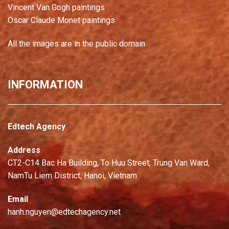
Vincent Van Gogh paintings
Oscar Claude Monet paintings
All the images are in the public domain
INFORMATION
Edtech Agency
Address
CT2-C14 Bac Ha Building, To Huu Street, Trung Van Ward,
NamTu Liem District, Hanoi, Vietnam
Email
hanh.nguyen@edtechagency.net