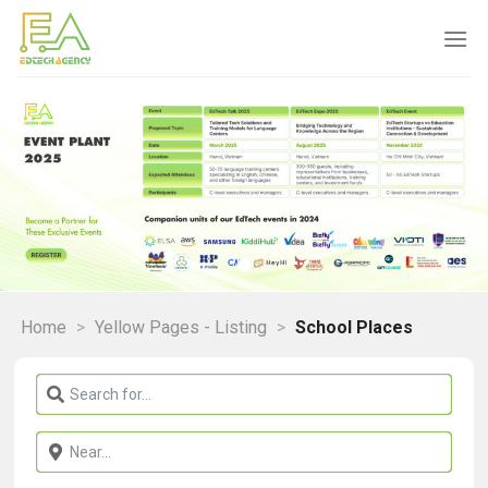
Skip
to
content
Home
>
Yellow Pages - Listing
>
School Places