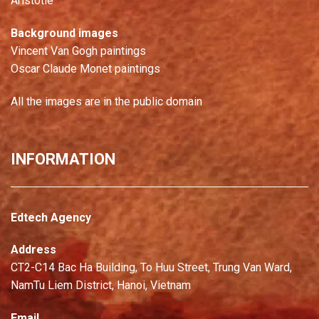
Aristotle
Background images
Vincent Van Gogh paintings
Oscar Claude Monet paintings
All the images are in the public domain
INFORMATION
Edtech Agency
Address
CT2-C14 Bac Ha Building, To Huu Street, Trung Van Ward,
NamTu Liem District, Hanoi, Vietnam
Email