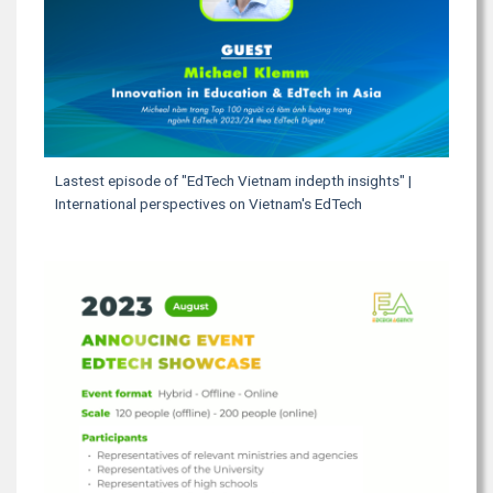
Lastest episode of "EdTech Vietnam indepth insights" |
International perspectives on Vietnam's EdTech