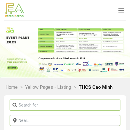
Skip
to
content
Home
>
Yellow Pages - Listing
>
THCS Cao Minh