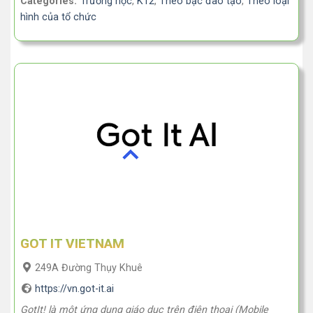
Categories:
Trường học
,
K12
,
Theo bậc đào tạo
,
Theo loại
hình của tổ chức
GOT IT VIETNAM
249A Đường Thụy Khuê
https://vn.got-it.ai
GotIt! là một ứng dụng giáo dục trên điện thoại (Mobile