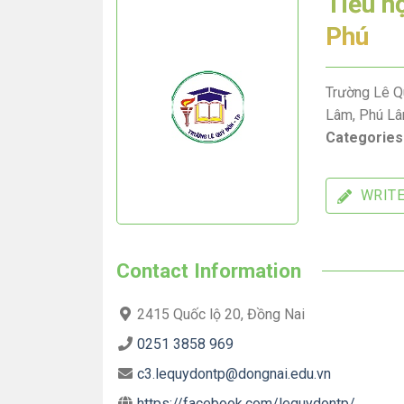
Tiểu h
Phú
Trường Lê Qu
Lâm, Phú Lâ
Categories
WRITE
Contact Information
2415 Quốc lộ 20, Đồng Nai
0251 3858 969
c3.lequydontp@dongnai.edu.vn
https://facebook.com/lequydontp/