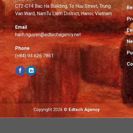
CT2-C14 Bac Ha Building, To Huu Street, Trung
Re
Van Ward, NamTu Liem District, Hanoi, Vietnam
Pr
Email
Ev
hanh.nguyen@edtechagency.net
N
Phone
Pu
(+84) 94 626 7861
Co
Copyright 2026 ©
Edtech Agency