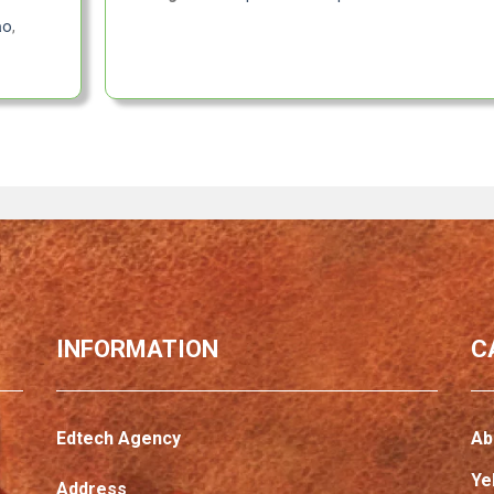
ạo
,
INFORMATION
C
Edtech Agency
Ab
Ye
Address