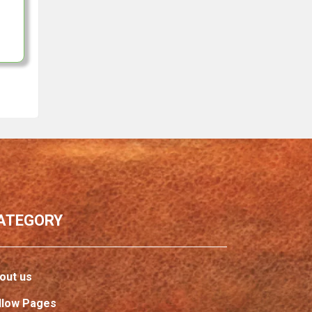
ATEGORY
out us
llow Pages