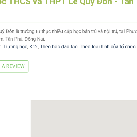
ọc THCS và THPT Lê Quý Đôn - Tân
ý Đôn là trường tư thục nhiều cấp học bán trú và nội trú, tại Phư
m, Tân Phú, Đồng Nai.
:
Trường học
,
K12
,
Theo bậc đào tạo
,
Theo loại hình của tổ chức
 A REVIEW