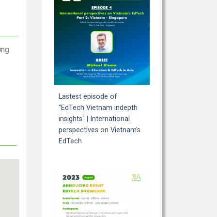
ơng
Lastest episode of
"EdTech Vietnam indepth
insights" | International
perspectives on Vietnam's
EdTech