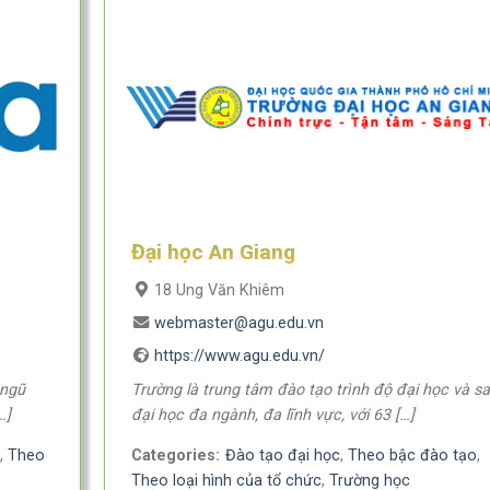
Đại học An Giang
18 Ung Văn Khiêm
webmaster@agu.edu.vn
https://www.agu.edu.vn/
 ngũ
Trường là trung tâm đào tạo trình độ đại học và s
…]
đại học đa ngành, đa lĩnh vực, với 63 […]
g
,
Theo
Categories:
Đào tạo đại học
,
Theo bậc đào tạo
,
Theo loại hình của tổ chức
,
Trường học