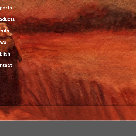
ports
oducts
ents
ews
blish
ntact