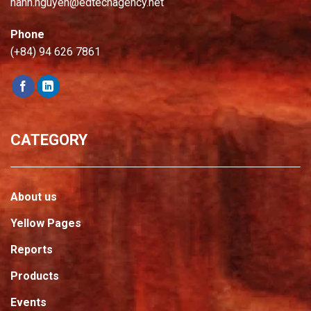
hanh.nguyen@edtechagency.net
Phone
(+84) 94 626 7861
CATEGORY
About us
Yellow Pages
Reports
Products
Events