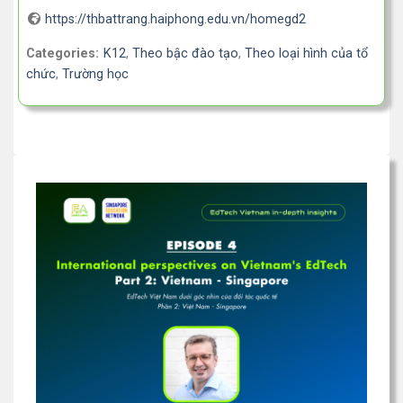
https://thbattrang.haiphong.edu.vn/homegd2
Categories:
K12
,
Theo bậc đào tạo
,
Theo loại hình của tổ
chức
,
Trường học