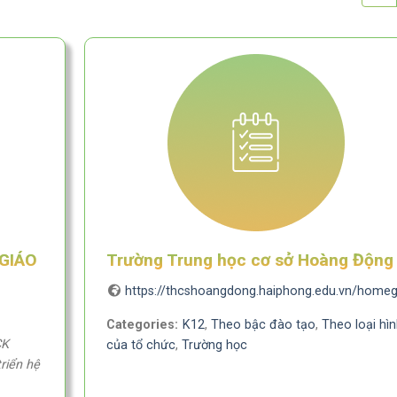
GIÁO
Trường Trung học cơ sở Hoàng Động
https://thcshoangdong.haiphong.edu.vn/home
Categories:
K12
,
Theo bậc đào tạo
,
Theo loại hìn
CK
của tổ chức
,
Trường học
riển hệ