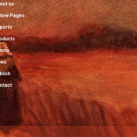
out us
llow Pages
ports
oducts
ents
ews
blish
ntact