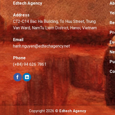
Edtech Agency
Ab
Ye
Address
CT2-C14 Bac Ha Building, To Huu Street, Trung
Re
Van Ward, NamTu Liem District, Hanoi, Vietnam
Pr
Email
Ev
hanh.nguyen@edtechagency.net
N
Phone
Pu
(+84) 94 626 7861
Co
Copyright 2026 ©
Edtech Agency