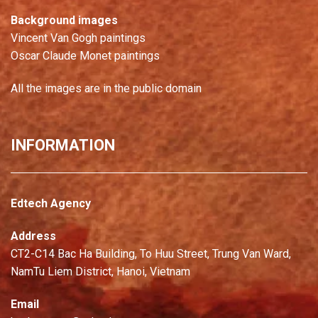
Background images
Vincent Van Gogh paintings
Oscar Claude Monet paintings
All the images are in the public domain
INFORMATION
Edtech Agency
Address
CT2-C14 Bac Ha Building, To Huu Street, Trung Van Ward,
NamTu Liem District, Hanoi, Vietnam
Email