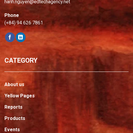
hanh.nguyen@edtechagency.net
Phone
(+84) 94 626 7861
CATEGORY
About us
Yellow Pages
Reports
Products
Events