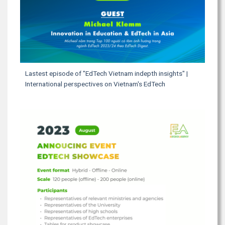
Lastest episode of "EdTech Vietnam indepth insights" |
International perspectives on Vietnam's EdTech