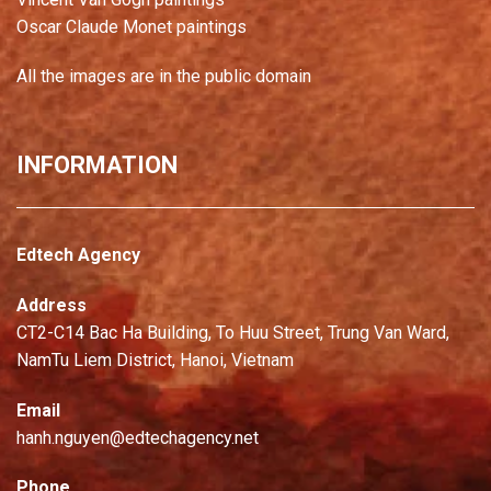
Oscar Claude Monet paintings
All the images are in the public domain
INFORMATION
Edtech Agency
Address
CT2-C14 Bac Ha Building, To Huu Street, Trung Van Ward,
NamTu Liem District, Hanoi, Vietnam
Email
hanh.nguyen@edtechagency.net
Phone