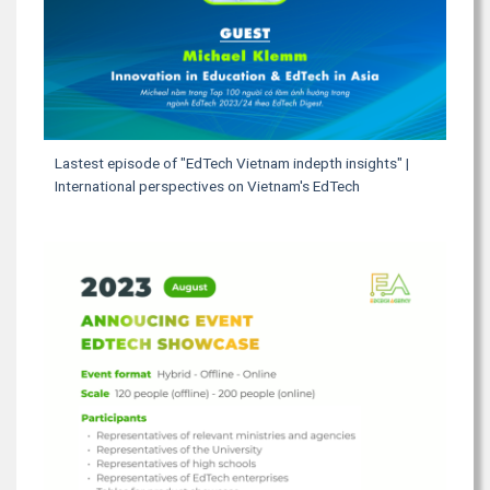
Lastest episode of "EdTech Vietnam indepth insights" |
International perspectives on Vietnam's EdTech