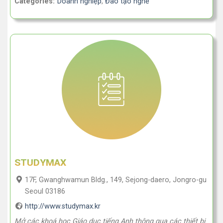
Categories:
Doanh nghiệp
,
Đào tạo nghề
STUDYMAX
17F, Gwanghwamun Bldg., 149, Sejong-daero, Jongro-gu
Seoul 03186
http://www.studymax.kr
Mở các khoá học Giáo dục tiếng Anh thông qua các thiết bị