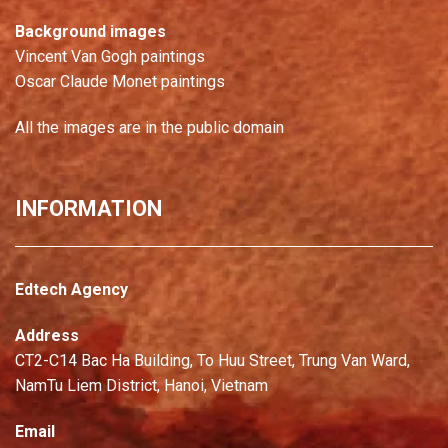
Background images
Vincent Van Gogh paintings
Oscar Claude Monet paintings
All the images are in the public domain
INFORMATION
Edtech Agency
Address
CT2-C14 Bac Ha Building, To Huu Street, Trung Van Ward,
NamTu Liem District, Hanoi, Vietnam
Email