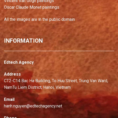
Vincent Van Gogh paintings
Oscar Claude Monet paintings
All the images are in the public domain
INFORMATION
Edtech Agency
Address
CT2-C14 Bac Ha Building, To Huu Street, Trung Van Ward,
NamTu Liem District, Hanoi, Vietnam
Email
hanh.nguyen@edtechagency.net