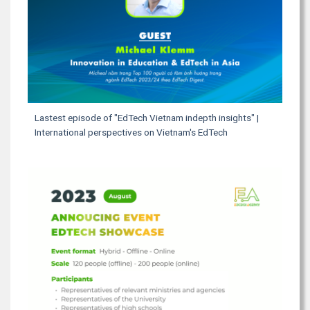
Lastest episode of "EdTech Vietnam indepth insights" |
International perspectives on Vietnam's EdTech