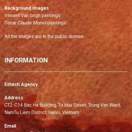
Background images
Vincent Van Gogh paintings
Oscar Claude Monet paintings
All the images are in the public domain
INFORMATION
Edtech Agency
Address
CT2-C14 Bac Ha Building, To Huu Street, Trung Van Ward,
NamTu Liem District, Hanoi, Vietnam
Email