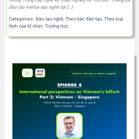
rường Trung cấp nghề kỹ thuật nghiệp vụ Tôn Đức Thắng đã
đào tạo 4 khóa dạy nghề dài […]
Categories:
Đào tạo nghề
,
Theo bậc đào tạo
,
Theo loại
hình của tổ chức
,
Trường học