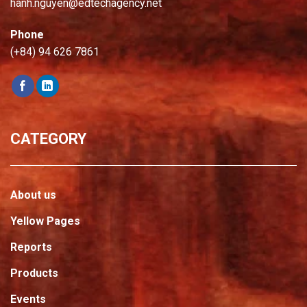
hanh.nguyen@edtechagency.net
Phone
(+84) 94 626 7861
CATEGORY
About us
Yellow Pages
Reports
Products
Events