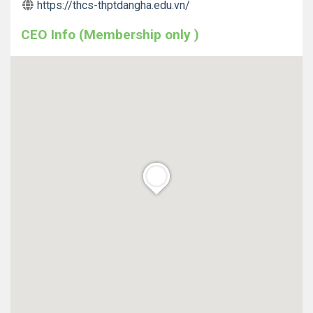
https://thcs-thptdangha.edu.vn/
CEO Info (Membership only )