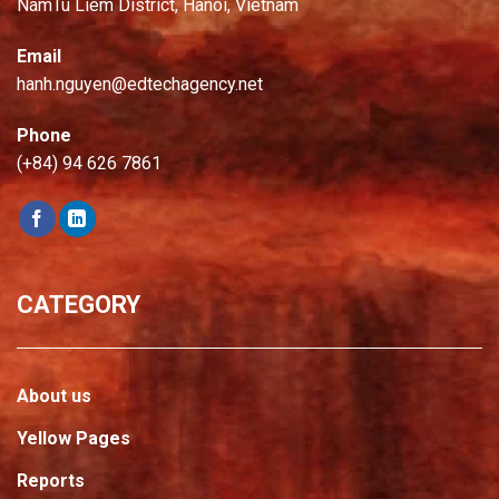
NamTu Liem District, Hanoi, Vietnam
Email
hanh.nguyen@edtechagency.net
Phone
(+84) 94 626 7861
CATEGORY
About us
Yellow Pages
Reports