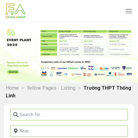
Skip
to
content
Home
>
Yellow Pages - Listing
>
Trường THPT Thống
Linh