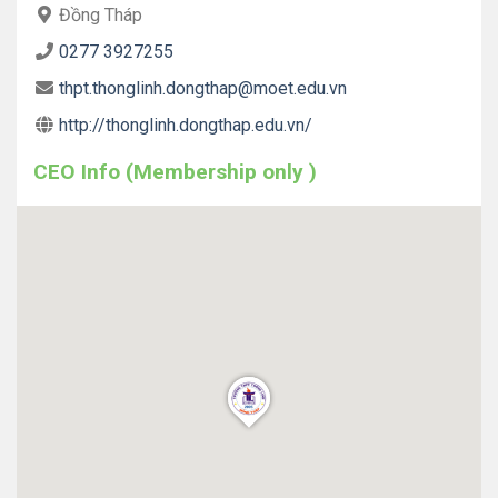
Đồng Tháp
0277 3927255
thpt.thonglinh.dongthap@moet.edu.vn
http://thonglinh.dongthap.edu.vn/
CEO Info (Membership only )