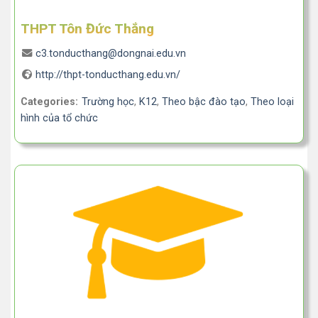
THPT Tôn Đức Thắng
c3.tonducthang@dongnai.edu.vn
http://thpt-tonducthang.edu.vn/
Categories:
Trường học
,
K12
,
Theo bậc đào tạo
,
Theo loại
hình của tổ chức