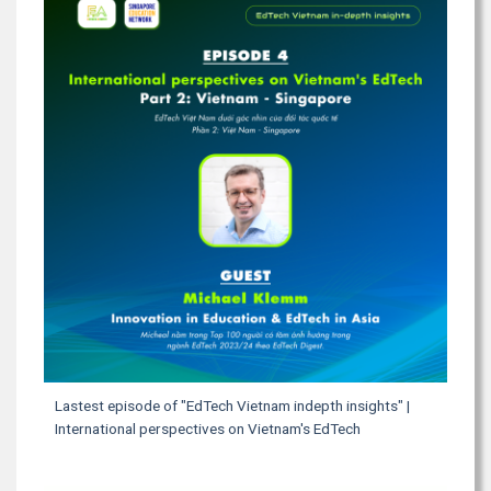
Lastest episode of "EdTech Vietnam indepth insights" |
International perspectives on Vietnam's EdTech