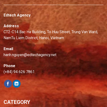
Edtech Agency
Address
CT2-C14 Bac Ha Building, To Huu Street, Trung Van Ward,
NamTu Liem District, Hanoi, Vietnam
Email
hanh.nguyen@edtechagency.net
Phone
(+84) 94 626 7861
CATEGORY