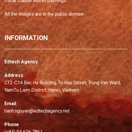
Oscar Claude Monet paintings
All the images are in the public domain
INFORMATION
Edtech Agency
Address
CT2-C14 Bac Ha Building, To Huu Street, Trung Van Ward,
NamTu Liem District, Hanoi, Vietnam
Email
hanh.nguyen@edtechagency.net
Phone
(+84) 94 626 7861