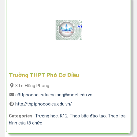
Trường THPT Phó Cơ Điều
8 Lê Hồng Phong
c3ttphocodieu.kiengiang@moet.edu.vn
http://thptphocodieu.edu.vn/
Categories:
Trường học
,
K12
,
Theo bậc đào tạo
,
Theo loại
hình của tổ chức