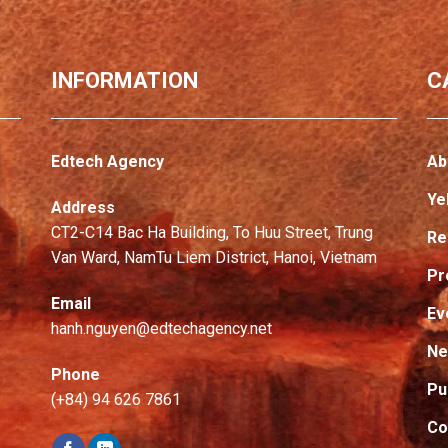
INFORMATION
C
Edtech Agency
Ab
Ye
Address
CT2-C14 Bac Ha Building, To Huu Street, Trung
Re
Van Ward, NamTu Liem District, Hanoi, Vietnam
Pr
Email
Ev
hanh.nguyen@edtechagency.net
N
Phone
Pu
(+84) 94 626 7861
Co