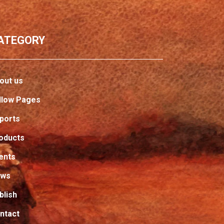
ATEGORY
out us
llow Pages
ports
oducts
ents
ews
blish
ntact