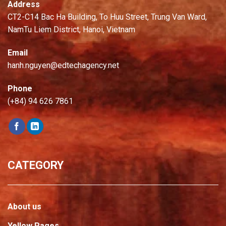
Address
CT2-C14 Bac Ha Building, To Huu Street, Trung Van Ward,
NamTu Liem District, Hanoi, Vietnam
Email
hanh.nguyen@edtechagency.net
Phone
(+84) 94 626 7861
CATEGORY
About us
Yellow Pages