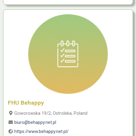
FHU Behappy
Goworowska 19/2, Ostroleka, Poland
biuro@behappy.net.pl
https://www.behappy.net.pl/