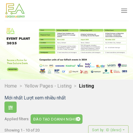
Skip
to
content
Home
>
Yellow Pages - Listing
>
Listing
Mới nhất
Lượt xem nhiều nhất
Applied filters:
ĐÀO TẠO DOANH NGHIỆP
Showing 1 - 10 of 20
Sort by: ID (desc)